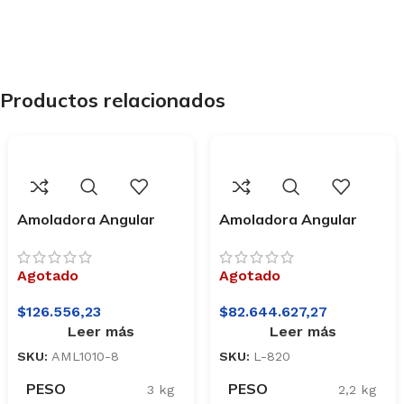
Productos relacionados
Amoladora Angular
Amoladora Angular
1010W – 115mm
720W 115mm Lusqtoff
Lusqtoff AML1010-8
L-820
Agotado
Agotado
$
126.556,23
$
82.644.627,27
Leer más
Leer más
SKU:
AML1010-8
SKU:
L-820
PESO
PESO
3 kg
2,2 kg