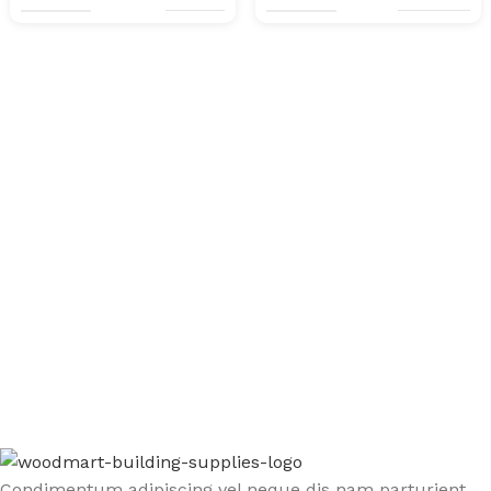
Sign up To Us Newsletter
Be the First to Know. Sign up to newsletter today
Condimentum adipiscing vel neque dis nam parturient