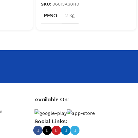
SKU:
06013A30H0
PESO
2 kg
Available On:
le
Social Links: