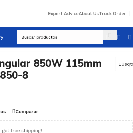
Expert Advice
About Us
Track Order
ry
ngular 850W 115mm
Lüsqt
L850-8
eos
Comparar
 get free shipping!