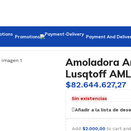
Promotions
Payment And Delive
ngular 850W 115mm Lusqtoff AML850-8
Amoladora A
Lusqtoff AM
$
82.644.627,27
Sin existencias
Añadir a la lista de des
Add
$
2.000,00
to cart and