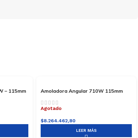
0W – 115mm
Amoladora Angular 710W 115mm
Bosch GWS 700
Agotado
$
8.264.462,80
LEER MÁS