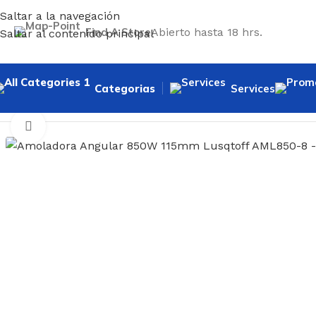
Saltar a la navegación
Find A Store
Abierto hasta 18 hrs.
Saltar al contenido principal
Categorias
Services
Inicio
/
Herramientas
/
Eléctricas
/
Amoladoras
/
Amoladora A
Haga clic para ampliar