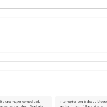
rmite una mayor comodidad.
Interruptor con traba de bloqu
anajes helicoidales. Montada
auxiliar, 1 disco, 1 llave ajuste.