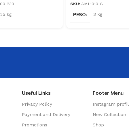
00-230
SKU:
AML1010-8
PESO
,25 kg
3 kg
Useful Links
Footer Menu
Privacy Policy
Instagram profi
Payment and Delivery
New Collection
Promotions
Shop