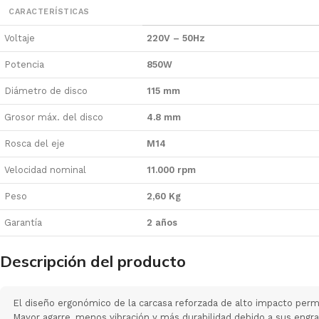
CARACTERÍSTICAS
Voltaje
220V – 50Hz
Potencia
850W
Diámetro de disco
115 mm
Grosor máx. del disco
4.8 mm
Rosca del eje
M14
Velocidad nominal
11.000 rpm
Peso
2,60 Kg
Garantía
2 años
Descripción del producto
El diseño ergonómico de la carcasa reforzada de alto impacto pe
Mayor agarre, menos vibración y más durabilidad debido a sus engr