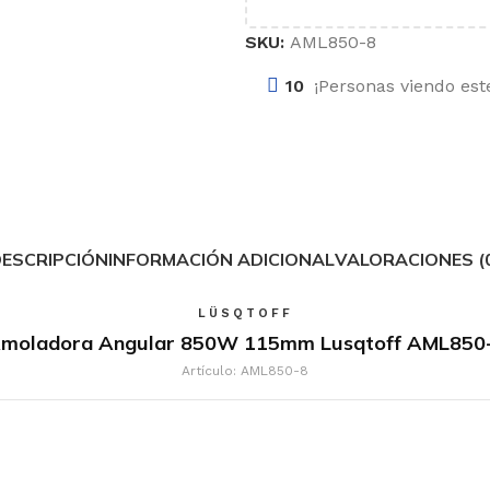
SKU:
AML850-8
10
¡Personas viendo est
ESCRIPCIÓN
INFORMACIÓN ADICIONAL
VALORACIONES (
LÜSQTOFF
moladora Angular 850W 115mm Lusqtoff AML850
Artículo: AML850-8