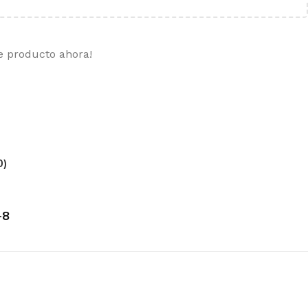
e producto ahora!
0)
-8