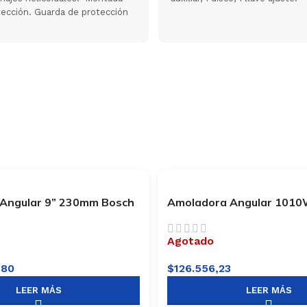
tección. Guarda de protección
Angular 9” 230mm Bosch
Amoladora Angular 101
230
Lusqtoff AML1010-8
Agotado
,80
$
126.556,23
LEER MÁS
LEER MÁS