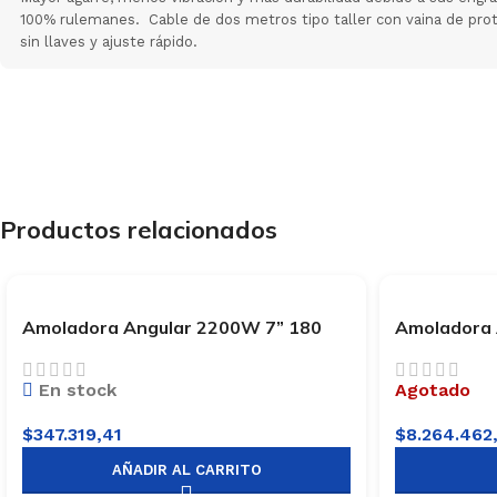
100% rulemanes. Cable de dos metros tipo taller con vaina de pro
sin llaves y ajuste rápido.
Productos relacionados
Amoladora Angular 2200W 7” 180
Amoladora 
mm Bosch GWS 2200-180
GWS 2200-
En stock
Agotado
$
347.319,41
$
8.264.462
AÑADIR AL CARRITO