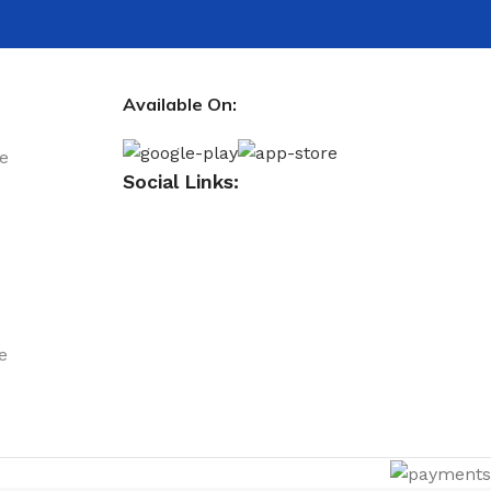
Available On:
le
Social Links:
e