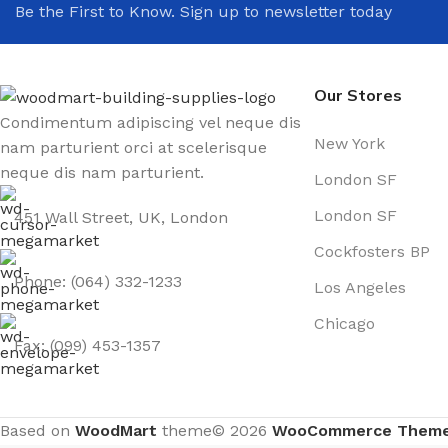
Be the First to Know. Sign up to newsletter today
Our Stores
Condimentum adipiscing vel neque dis
New York
nam parturient orci at scelerisque
neque dis nam parturient.
London SF
London SF
451 Wall Street, UK, London
Cockfosters BP
Phone: (064) 332-1233
Los Angeles
Chicago
Fax: (099) 453-1357
Based on
WoodMart
theme© 2026
WooCommerce Them