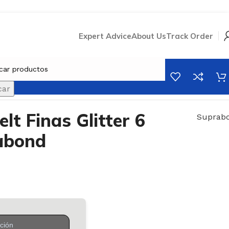
Expert Advice
About Us
Track Order
Volver a productos
car
lt Finas Glitter 6
Suprab
abond