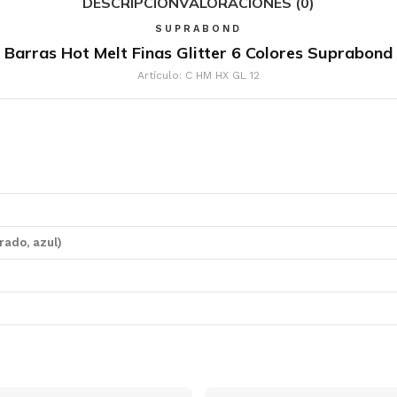
DESCRIPCIÓN
VALORACIONES (0)
SUPRABOND
Barras Hot Melt Finas Glitter 6 Colores Suprabond
Artículo: C HM HX GL 12
orado, azul)