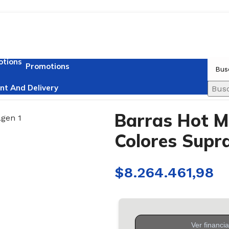
Promotions
t And Delivery
t Finas Glitter 6 Colores Suprabond
Bus
Barras Hot Me
Colores Supr
$
8.264.461,98