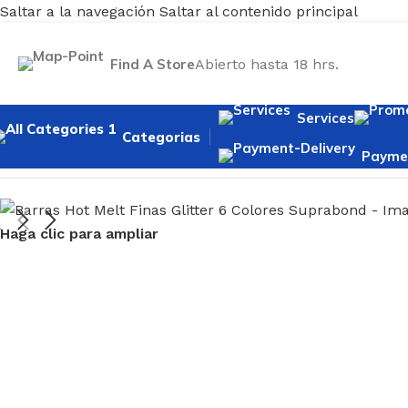
Saltar a la navegación
Saltar al contenido principal
Find A Store
Abierto hasta 18 hrs.
Services
Categorias
Paymen
Inicio
/
Ferretería
/
Adhesivos y Pegamentos
/
Barras Hot Mel
Haga clic para ampliar
CORTE
LIJADO
PERFORACIÓN
Y
Y
Amoladora
PULIDO
DEMOLICIÓN
Herramientas
Multiproposito
Lijadora
Atornillador
de Calidad
de
Eléctrico
Sierra
Banda
Caladora
Martillo
Comprar
Lijadora
Demoledor