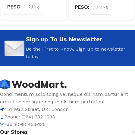
PESO
PESO
2,1 kg
3,2 kg
Sign up To Us Newsletter
Be the First to Know. Sign up to newsletter
today
Condimentum adipiscing vel neque dis nam parturient
orci at scelerisque neque dis nam parturient.
451 Wall Street, UK, London
Phone: (064) 332-1233
Fax: (099) 453-1357
Our Stores