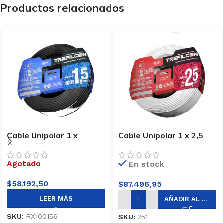
Productos relacionados
Cable Unipolar 1 x
Cable Unipolar 1 x 2,5
1,5mm x 100m Negro
mm x 100 metros Blanco
Trefilcon
Trefilcon
Agotado
En stock
$
58.192,50
$
87.496,95
LEER MÁS
AÑADIR AL CARRITO
SKU:
RX100156
SKU:
251