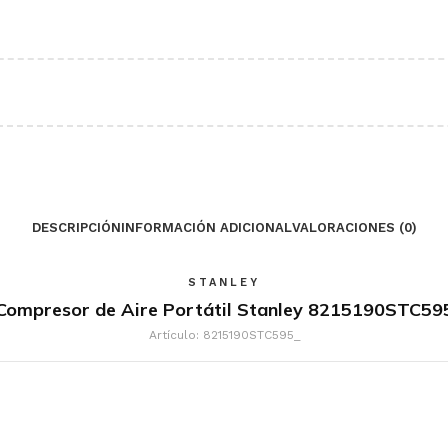
DESCRIPCIÓN
INFORMACIÓN ADICIONAL
VALORACIONES (0)
STANLEY
Compresor de Aire Portátil Stanley 8215190STC59
Artículo: 8215190STC595_