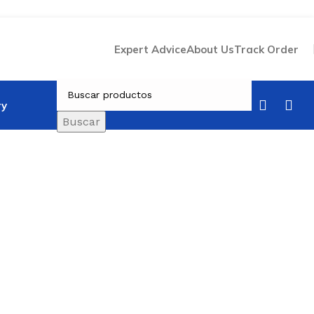
Expert Advice
About Us
Track Order
ry
Buscar