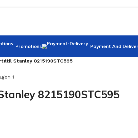
Promotions
Payment And Delive
rtátil Stanley 8215190STC595
l Stanley 8215190STC595