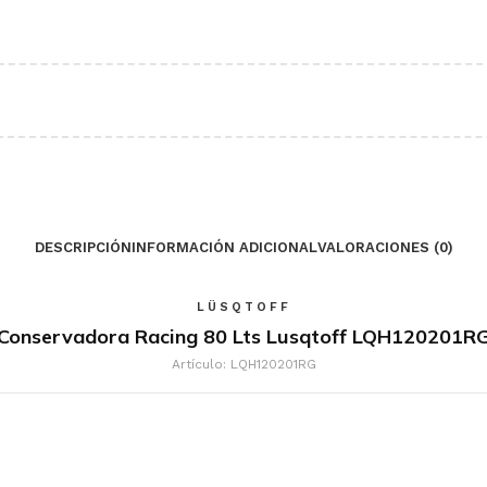
DESCRIPCIÓN
INFORMACIÓN ADICIONAL
VALORACIONES (0)
LÜSQTOFF
Conservadora Racing 80 Lts Lusqtoff LQH120201R
Artículo: LQH120201RG