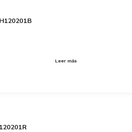
LQH120201B
Leer más
H120201R