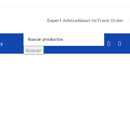
Expert Advice
About Us
Track Order
ry
Buscar