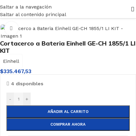
Saltar a la navegación
ientas
/
Bosques y Jardín
/
Cortacercos
/
Cortacercos Batería
Saltar al contenido principal
Haga clic para ampliar
Cortacerco a Bateria Einhell GE-CH 1855/1 LI
KIT
Einhell
$
335.467,53
4 disponibles
-
+
AÑADIR AL CARRITO
COMPRAR AHORA