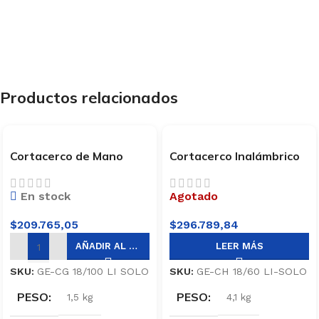
Productos relacionados
Cortacerco de Mano
Cortacerco Inalámbrico
Inalambrico Einhell GE-
Einhell GE-CH 18/60 Li-
CG 18 li – solo
Solo
En stock
Agotado
$
209.765,05
$
296.789,84
AÑADIR AL CARRITO
LEER MÁS
SKU:
GE-CG 18/100 LI SOLO
SKU:
GE-CH 18/60 LI-SOLO
PESO
PESO
1,5 kg
4,1 kg