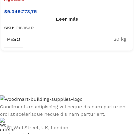
$
9.049.773,75
Leer más
SKU:
G1836AR
PESO
20 kg
Sign up To Us Newsletter
Be the First to Know. Sign up to newsletter today
Condimentum adipiscing vel neque dis nam parturient
orci at scelerisque neque dis nam parturient.
451 Wall Street, UK, London