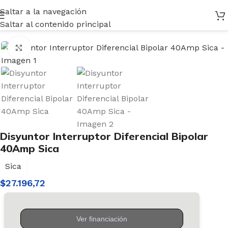
Saltar a la navegación
Inicio
/
Electricidad
/
Térmicas y Disyuntores
Saltar al contenido principal
Haga clic para ampliar
Disyuntor Interruptor Diferencial Bipolar
40Amp Sica
Sica
$
27.196,72