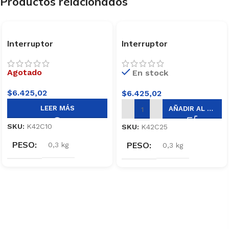
Productos relacionados
Interruptor
Interruptor
Termomagnético Bipolar
Termomagnético Bipolar
10A Baw K42C10
25A Baw K42C25
Agotado
En stock
$
6.425,02
$
6.425,02
LEER MÁS
AÑADIR AL CARRITO
SKU:
K42C10
SKU:
K42C25
PESO
PESO
0,3 kg
0,3 kg