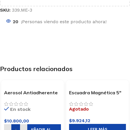
SKU:
339.ME-3
20
¡Personas viendo este producto ahora!
Productos relacionados
Aerosol Antiadherente
Escuadra Magnética 5″
440cc Lusqtoff LQ390
Omaha ME-5
Agotado
En stock
$
9.924,12
$
10.800,00
LEER MÁS
AÑADIR AL CARRITO