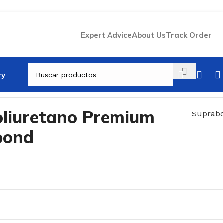
Expert Advice
About Us
Track Order
ry
Volver a productos
liuretano Premium
Suprab
bond