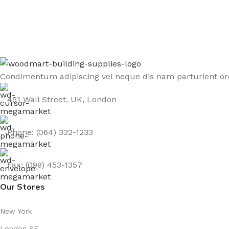
Sign up To Us Newsletter
Be the First to Know. Sign up to newsletter today
Condimentum adipiscing vel neque dis nam parturient orc
451 Wall Street, UK, London
Phone: (064) 332-1233
Fax: (099) 453-1357
Our Stores
New York
London SF