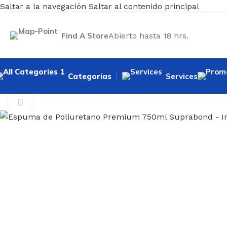
Saltar a la navegación
Saltar al contenido principal
Find A Store
Abierto hasta 18 hrs.
Categorias
Services
Inicio
/
Ferretería
/
Selladores
/
Espuma de Poliuretano Pre
Haga clic para ampliar