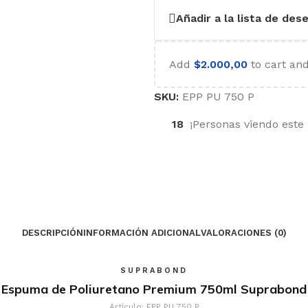
Añadir a la lista de des
Add
$
2.000,00
to cart and
SKU:
EPP PU 750 P
18
¡Personas viendo este
DESCRIPCIÓN
INFORMACIÓN ADICIONAL
VALORACIONES (0)
SUPRABOND
Espuma de Poliuretano Premium 750ml Suprabond
Artículo: EPP PU 750 P