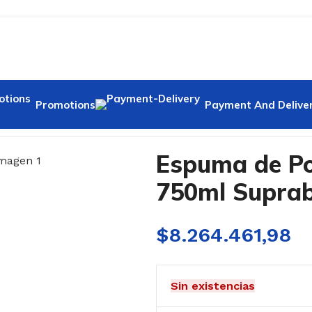
Promotions
Payment And Delive
mium 750ml Suprabond
Espuma de Po
750ml Supra
$
8.264.461,98
Sin existencias