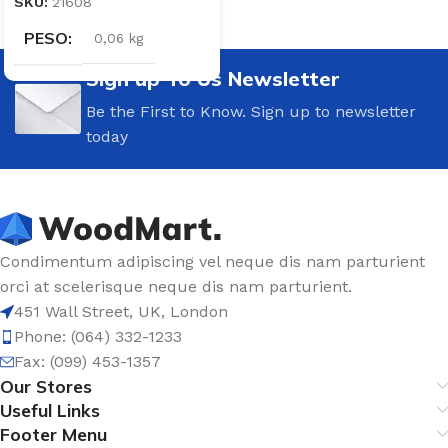
SKU:
21608
PESO
0,06 kg
Sign up To Us Newsletter
Be the First to Know. Sign up to newsletter
today
Condimentum adipiscing vel neque dis nam parturient
orci at scelerisque neque dis nam parturient.
451 Wall Street, UK, London
Phone: (064) 332-1233
Fax: (099) 453-1357
Our Stores
Useful Links
Footer Menu