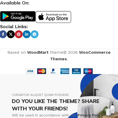
Available On:
Social Links:
Based on
WoodMart
theme© 2026
WooCommerce
Themes
.
CURABITUR ALIQUET QUAM POSUERE
DO YOU LIKE THE THEME? SHARE
WITH YOUR FRIENDS!
Will be used in accordance with our
Privacy Policy