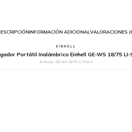
RACIÓN Y
ICIÓN
ESCRIPCIÓN
INFORMACIÓN ADICIONAL
VALORACIONES (
lador Eléctrico
EINHELL
lo Demoledor
gador Portátil Inalámbrico Einhell GE-WS 18/75 LI
rtillo
Artículo: GE-WS 18/75 LI SOLO
os
FUSION Y CALOR
 de Calor
usora