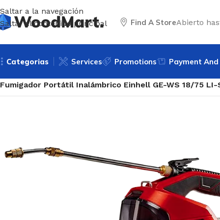
Saltar a la navegación
Find A Store
Abierto has
Saltar al contenido principal
Categorias
Services
Promotions
Payment And 
Inicio
/
Herramientas
/
Bosques y Jardín
/
Fumigadores - Pul
Fumigador Portátil Inalámbrico Einhell GE-WS 18/75 LI