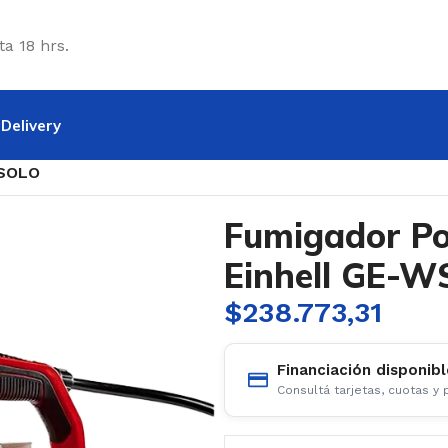
ta 18 hrs.
Delivery
verizadores
/
Pulverizadoras/Fumigadores Batería
/
Pulveri
-SOLO
Fumigador Po
Einhell GE-W
$
238.773,31
Financiación disponibl
Consultá tarjetas, cuotas y