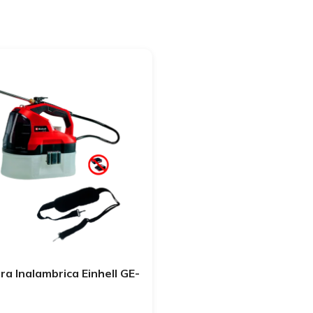
Herramientas de Calid
ra Inalambrica Einhell GE-
i-solo
Comprar