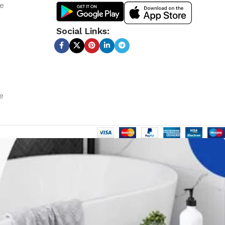
le
Social Links:
e