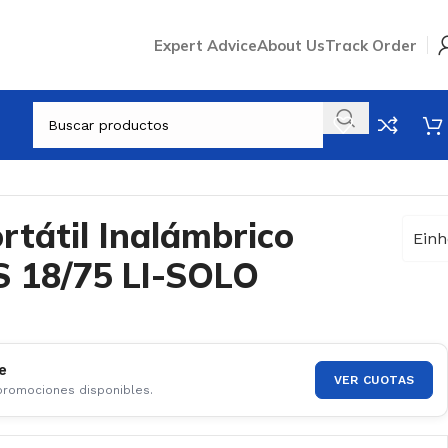
Expert Advice
About Us
Track Order
zador
/
rtátil Inalámbrico
Einh
S 18/75 LI-SOLO
e
VER CUOTAS
 promociones disponibles.