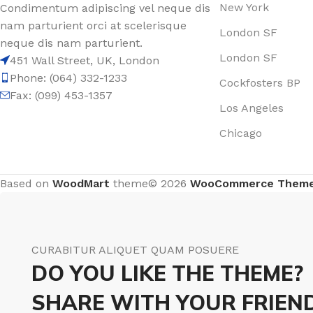
New York
Condimentum adipiscing vel neque dis
nam parturient orci at scelerisque
London SF
neque dis nam parturient.
London SF
451 Wall Street, UK, London
Phone: (064) 332-1233
Cockfosters BP
Fax: (099) 453-1357
Los Angeles
Chicago
Based on
WoodMart
theme© 2026
WooCommerce Them
CURABITUR ALIQUET QUAM POSUERE
DO YOU LIKE THE THEME?
SHARE WITH YOUR FRIEND