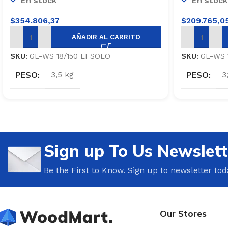
En stock
En stock
$
354.806,37
$
209.765,0
AÑADIR AL CARRITO
SKU:
GE-WS 18/150 LI SOLO
SKU:
GE-WS 
PESO
PESO
3,5 kg
3
Sign up To Us Newslett
Be the First to Know. Sign up to newsletter tod
Our Stores