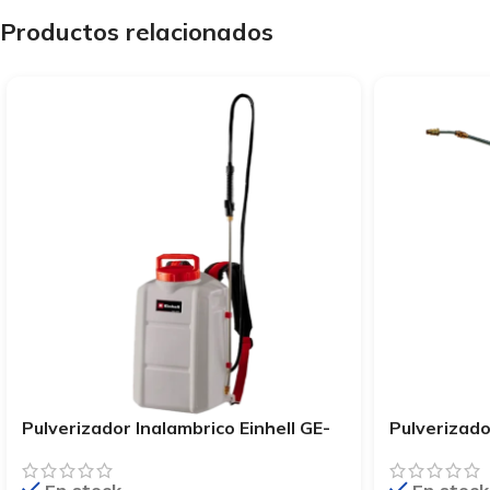
Productos relacionados
Pulverizador Inalambrico Einhell GE-
Pulverizado
WS 18/50 LI-SOLO
WS 18/35 L