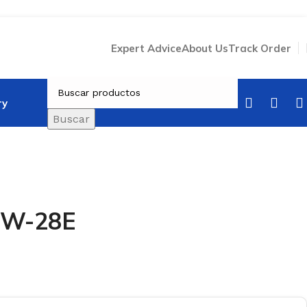
Expert Advice
About Us
Track Order
ry
Buscar
GNW-28E