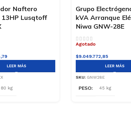
dor Naftero
Grupo Electrógeno
13HP Lusqtoff
kVA Arranque Elé
X
Niwa GNW-28E
Agotado
4,79
$
9.049.772,85
LEER MÁS
LEER MÁS
EX
SKU:
GNW28E
PESO
80 kg
45 kg