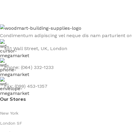
Be the First to Know. Sign up to newsletter today
Condimentum adipiscing vel neque dis nam parturient orc
451 Wall Street, UK, London
Phone: (064) 332-1233
Fax: (099) 453-1357
Our Stores
New York
London SF