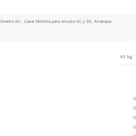
ltímetro AC. Llave térmica para circuito AC y DC. Arranque
45 kg
0
0
0
0