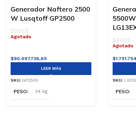
Generador Naftero 2500
Genera
W Lusqtoff GP2500
5500W 
LG13E
Agotado
Agotado
$
90.497.736,65
$
1.751.75
LEER MÁS
SKU:
GP2500
SKU:
LG13
PESO
PESO
34 kg
Sign up To Us Newsletter