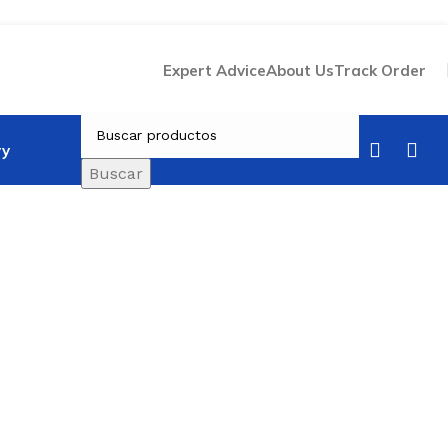
Expert Advice
About Us
Track Order
ry
Buscar