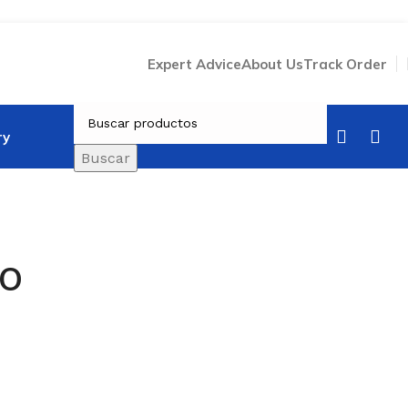
Expert Advice
About Us
Track Order
ry
Buscar
LO