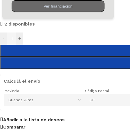
RESADO Y MADERA
epillo
2 disponibles
ngalletadora
-
+
resadora
IJADO Y PULIDO
ijadora de Banda
ijadora Orbital
ulidora- Lustralijadora
Calculá el envío
RECISIÓN Y DETALLE
Provincia
Código Postal
initornos
ultiproposito
INTURA Y OTROS
Añadir a la lista de deseos
Comparar
ompresores