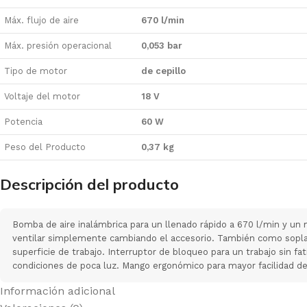
omprar
Máx. flujo de aire
670 l/min
Máx. presión operacional
0,053 bar
Tipo de motor
de cepillo
Voltaje del motor
18 V
Potencia
60 W
Peso del Producto
0,37 kg
Descripción del producto
Bomba de aire inalámbrica para un llenado rápido a 670 l/min y un 
ventilar simplemente cambiando el accesorio. También como soplado
superficie de trabajo. Interruptor de bloqueo para un trabajo sin fa
condiciones de poca luz. Mango ergonómico para mayor facilidad de
Información adicional