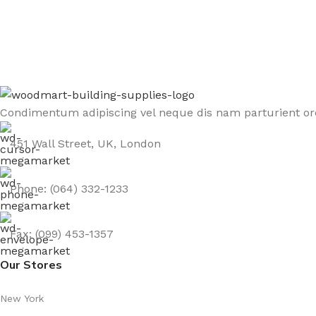
Sign up To Us Newsletter
Be the First to Know. Sign up to newsletter today
Condimentum adipiscing vel neque dis nam parturient orc
451 Wall Street, UK, London
Phone: (064) 332-1233
Fax: (099) 453-1357
Our Stores
New York