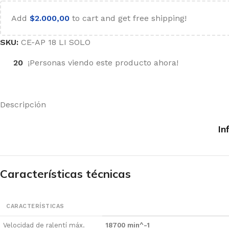
istola de Pintar Eléctrica
Add
$
2.000,00
to cart and get free shipping!
ERFORACIÓN Y
EMOLICIÓN
SKU:
CE-AP 18 LI SOLO
tornillador Eléctrico
20
¡Personas viendo este producto ahora!
artillo Demoledor
otomartillo
Descripción
aladros
In
ERMOFUSION Y CALOR
istola de Calor
ermofusora
Características técnicas
Herramientas
de Calidad
CARACTERÍSTICAS
Velocidad de ralentí máx.
18700 min^-1