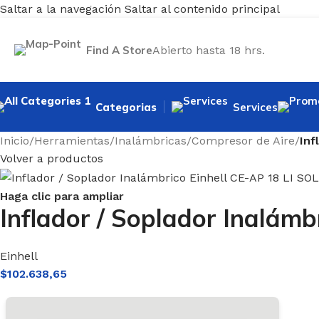
Saltar a la navegación
Saltar al contenido principal
Find A Store
Abierto hasta 18 hrs.
Categorias
Services
Inicio
/
Herramientas
/
Inalámbricas
/
Compresor de Aire
/
Inf
Volver a productos
Haga clic para ampliar
ORTE
Inflador / Soplador Inalámb
moladora
ultiproposito
Einhell
ierra Caladora
$
102.638,65
ierra Circular
ierra Sable