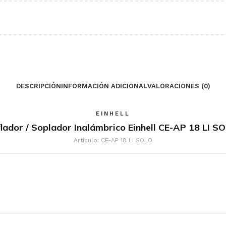
DESCRIPCIÓN
INFORMACIÓN ADICIONAL
VALORACIONES (0)
EINHELL
flador / Soplador Inalámbrico Einhell CE-AP 18 LI S
Artículo: CE-AP 18 LI SOLO