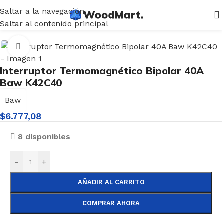
Saltar a la navegación
Inicio
/
Electricidad
/
Térmicas y Disyuntores
Saltar al contenido principal
Haga clic para ampliar
Interruptor Termomagnético Bipolar 40A
Baw K42C40
Baw
$
6.777,08
8 disponibles
-
+
AÑADIR AL CARRITO
COMPRAR AHORA