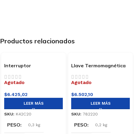
Productos relacionados
Interruptor
Llave Termomagnética
Termomagnético Bipolar
20Amp Sica
20A Baw K42C20
Agotado
Agotado
$
6.425,02
$
6.502,10
LEER MÁS
LEER MÁS
SKU:
K42C20
SKU:
782220
PESO
PESO
0,3 kg
0,2 kg