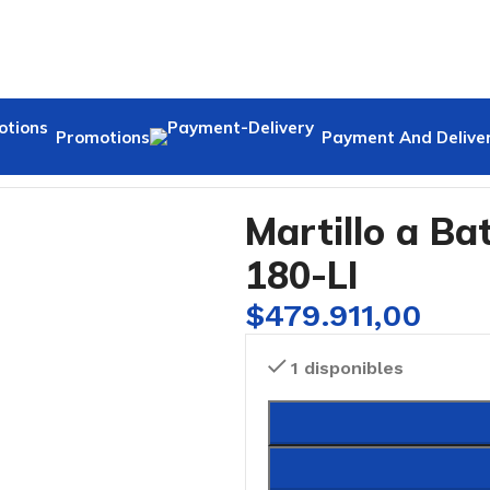
Promotions
Payment And Delive
a Batería 18V 2J Bosch GBH 180-LI
Martillo a Ba
180-LI
$
479.911,00
1 disponibles