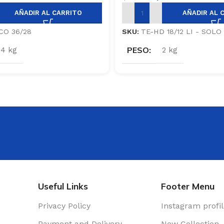
AÑADIR AL CARRITO
AÑADIR AL 
O 36/28
SKU:
TE-HD 18/12 LI - SOLO
PESO
,4 kg
2 kg
Useful Links
Footer Menu
Privacy Policy
Instagram profi
Payment and Delivery
New Collection