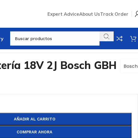
Expert Advice
About Us
Track Order
ry
tería 18V 2J Bosch GBH
Bosch
AÑADIR AL CARRITO
COMPRAR AHORA