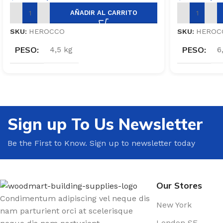
AÑADIR AL CARRITO
SKU:
HEROCCO
SKU:
HEROCC
PESO
PESO
4,5 kg
6
Sign up To Us Newsletter
Be the First to Know. Sign up to newsletter today
Our Stores
Condimentum adipiscing vel neque dis
New York
nam parturient orci at scelerisque
London SF