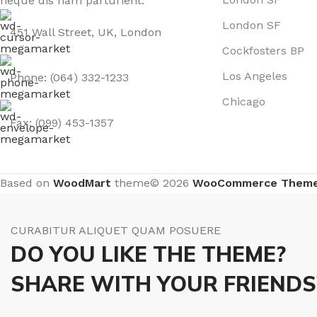
neque dis nam parturient.
London SF
451 Wall Street, UK, London
Cockfosters BP
Los Angeles
Phone: (064) 332-1233
Chicago
Fax: (099) 453-1357
Based on
WoodMart
theme© 2026
WooCommerce Them
CURABITUR ALIQUET QUAM POSUERE
DO YOU LIKE THE THEME?
SHARE WITH YOUR FRIENDS