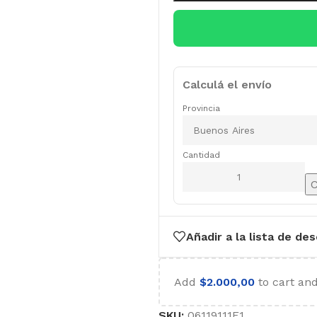
Calculá el envío
Provincia
Cantidad
C
Añadir a la lista de de
Add
$
2.000,00
to cart and
SKU:
06119111E1