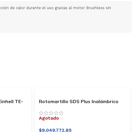
ción de calor durante el uso gracias al motor Brushless sin
inhell TE-
Rotomartillo SDS Plus Inalámbrico
Einhell TE-HD 18 Li-Solo
Agotado
$
9.049.772,85