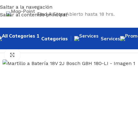
Saltar a la navegación
Find A Store
Abierto hasta 18 hrs.
Saltar al contenido principal
Categorias
Services
Inicio
/
Herramientas
/
Inalámbricas
/
Rotomartillo
/
Martillo 
Haga clic para ampliar