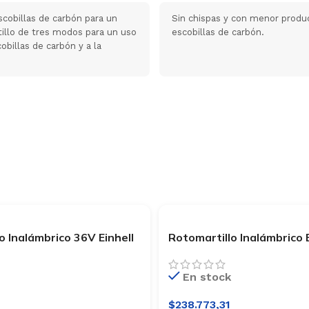
scobillas de carbón para un
Sin chispas y con menor produc
illo de tres modos para un uso
escobillas de carbón.
obillas de carbón y a la
o Inalámbrico 36V Einhell
Rotomartillo Inalámbrico E
6/28
HD 18/12 Li-Solo
En stock
$
238.773,31