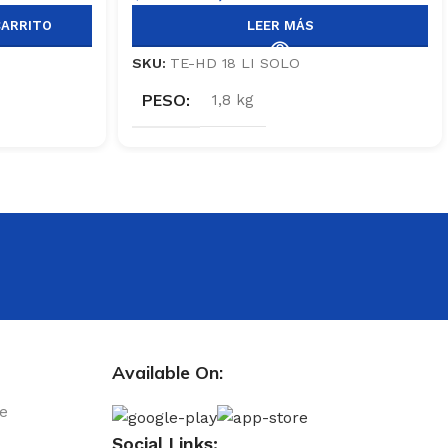
CARRITO
LEER MÁS
SKU:
TE-HD 18 LI SOLO
PESO
1,8 kg
Available On:
le
Social Links: