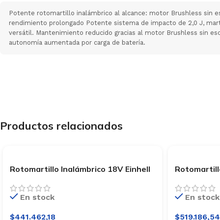
Potente rotomartillo inalámbrico al alcance: motor Brushless sin e
rendimiento prolongado Potente sistema de impacto de 2,0 J, mart
versátil. Mantenimiento reducido gracias al motor Brushless sin esc
autonomía aumentada por carga de batería.
Productos relacionados
Rotomartillo Inalámbrico 18V Einhell
Rotomartill
HEROCCO 18/20
HEROCCO 3
En stock
En stock
$
441.462,18
$
519.186,54