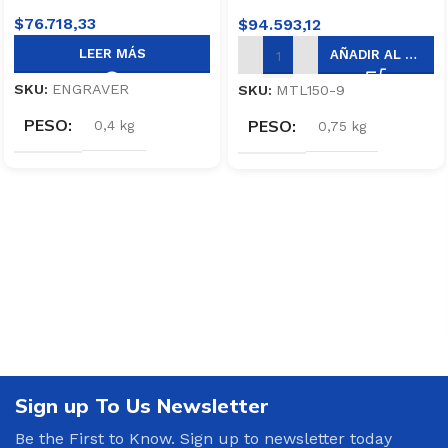
$
76.718,33
$
94.593,12
LEER MÁS
AÑADIR AL CARRITO
SKU:
ENGRAVER
SKU:
MTL150-9
PESO
PESO
0,4 kg
0,75 kg
Sign up To Us Newsletter
Be the First to Know. Sign up to newsletter today