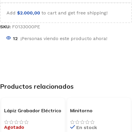
Add
$
2.000,00
to cart and get free shipping!
SKU:
F0133000PE
12
¡Personas viendo este producto ahora!
Productos relacionados
Lápiz Grabador Eléctrico
Minitorno
Engraver Dremel 290
Multiherramienta 145
Acc. Lusqtoff MTL150-9
Agotado
En stock