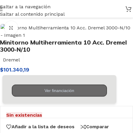
Saltar a la navegación
Inicio
/
Herramientas
/
Eléctricas
/
Minitornos
Saltar al contenido principal
Haga clic para ampliar
Minitorno Multiherramienta 10 Acc. Dremel
3000-N/10
Dremel
$
101.340,19
Sin existencias
Añadir a la lista de deseos
Comparar