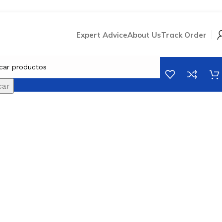
Expert Advice
About Us
Track Order
car