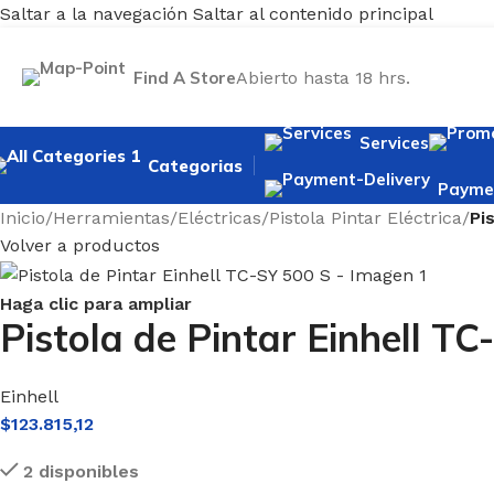
Saltar a la navegación
Saltar al contenido principal
Find A Store
Abierto hasta 18 hrs.
Services
Categorias
Paymen
Inicio
/
Herramientas
/
Eléctricas
/
Pistola Pintar Eléctrica
/
Pi
Volver a productos
Haga clic para ampliar
Pistola de Pintar Einhell TC
Einhell
$
123.815,12
2 disponibles