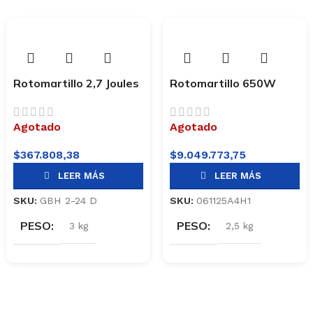
Rotomartillo 2,7 Joules
Rotomartillo 650W
Bosch GBH 2-24 D
Profesional BOSCH
GBH 2-20 D
Agotado
Agotado
$
367.808,38
$
9.049.773,75
LEER MÁS
LEER MÁS
SKU:
GBH 2-24 D
SKU:
061125A4H1
PESO
PESO
3 kg
2,5 kg