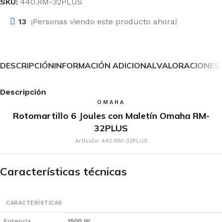
SKU:
440.RM-32PLUS
13
¡Personas viendo este producto ahora!
DESCRIPCIÓN
INFORMACIÓN ADICIONAL
VALORACIONES 
Descripción
OMAHA
Rotomartillo 6 Joules con Maletín Omaha RM-
32PLUS
Artículo: 440.RM-32PLUS
Características técnicas
CARACTERÍSTICAS
Potencia
1500 W