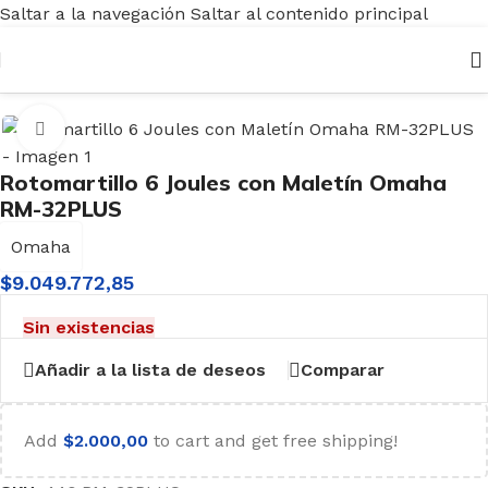
Saltar a la navegación
Saltar al contenido principal
Inicio
/
Herramientas
/
Eléctricas
/
Rotomartillos
Haga clic para ampliar
Rotomartillo 6 Joules con Maletín Omaha
RM-32PLUS
Omaha
$
9.049.772,85
Sin existencias
Añadir a la lista de deseos
Comparar
Add
$
2.000,00
to cart and get free shipping!