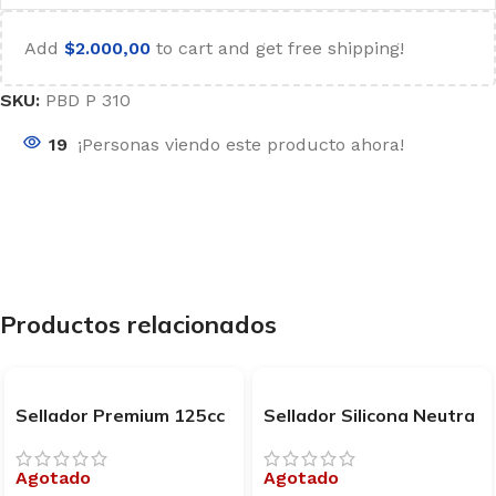
Add
$
2.000,00
to cart and get free shipping!
SKU:
PBD P 310
19
¡Personas viendo este producto ahora!
Productos relacionados
Sellador Premium 125cc
Sellador Silicona Neutra
Perbond Transparente
Construcción 280ml
Caja Suprabond
Transp. Suprabond
Agotado
Agotado