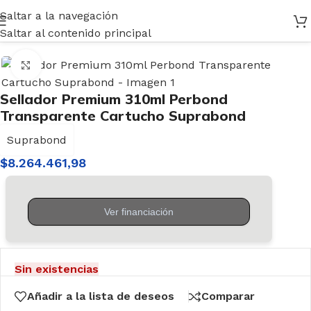
Saltar a la navegación
Inicio
/
Ferretería
/
Selladores
Saltar al contenido principal
Haga clic para ampliar
Sellador Premium 310ml Perbond
Transparente Cartucho Suprabond
Suprabond
$
8.264.461,98
Sin existencias
Añadir a la lista de deseos
Comparar