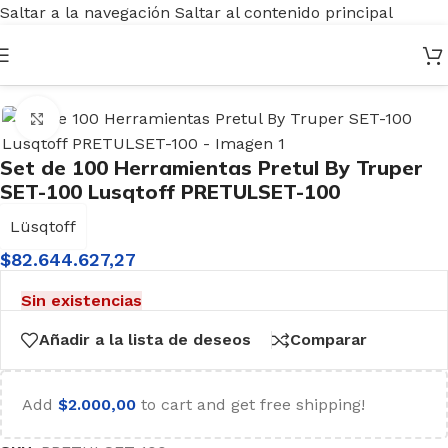
Saltar a la navegación
Saltar al contenido principal
Inicio
/
Herramientas
/
Manuales
/
Sets Conjuntos
Haga clic para ampliar
Set de 100 Herramientas Pretul By Truper
SET-100 Lusqtoff PRETULSET-100
Lüsqtoff
$
82.644.627,27
Sin existencias
Añadir a la lista de deseos
Comparar
Add
$
2.000,00
to cart and get free shipping!