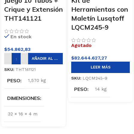
Juego 10 Tubos +
Kit de
Crique y Extensión
Herramientas con
THT141121
Maletín Lusqtoff
LQCM245-9
En stock
Agotado
$
54.862,83
$
82.644.627,27
AÑADIR AL CARRITO
LEER MÁS
SKU:
THT141121
SKU:
LQCM245-9
PESO
1,570 kg
PESO
14 kg
DIMENSIONES
32 × 16 × 4 m