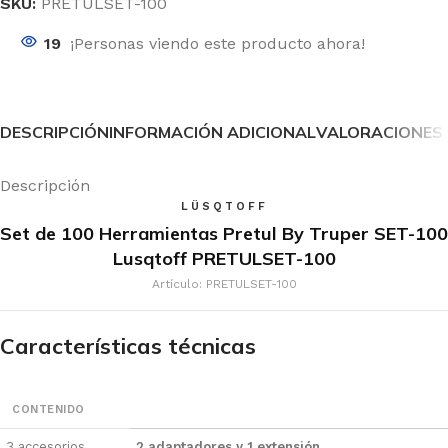
SKU:
PRETULSET-100
19
¡Personas viendo este producto ahora!
DESCRIPCIÓN
INFORMACIÓN ADICIONAL
VALORACIONES 
Descripción
LÜSQTOFF
Set de 100 Herramientas Pretul By Truper SET-100
Lusqtoff PRETULSET-100
Artículo: PRETULSET-100
Características técnicas
CONTENIDO
3 accesorios
2 adaptadores y 1 extensión