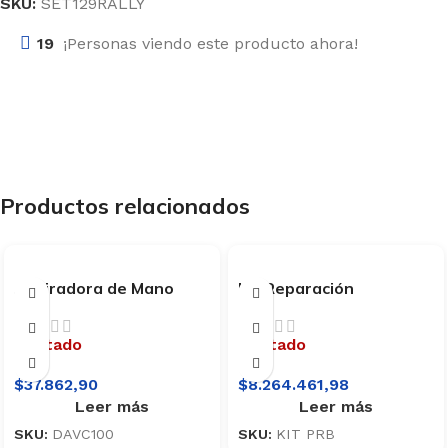
SKU:
SET129RALLY
19
¡Personas viendo este producto ahora!
Productos relacionados
Aspiradora de Mano
Kit Reparación
para Autos Daewoo
Parabrisas Suprabond
DAVC100
Agotado
Agotado
$
37.862,90
$
8.264.461,98
Leer más
Leer más
SKU:
DAVC100
SKU:
KIT PRB