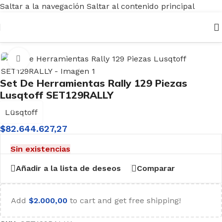
Saltar a la navegación
Saltar al contenido principal
Inicio
/
Herramientas
/
Manuales
/
Sets Conjuntos
Haga clic para ampliar
Set De Herramientas Rally 129 Piezas
Lusqtoff SET129RALLY
Lüsqtoff
$
82.644.627,27
Sin existencias
Añadir a la lista de deseos
Comparar
Add
$
2.000,00
to cart and get free shipping!