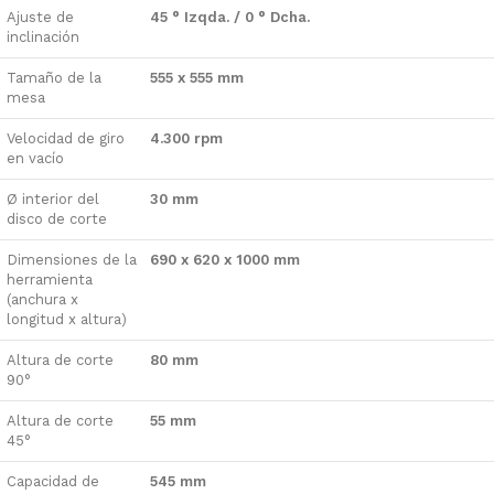
Ajuste de
45 ° Izqda. / 0 ° Dcha.
inclinación
Tamaño de la
555 x 555 mm
mesa
Velocidad de giro
4.300 rpm
en vacío
Ø interior del
30 mm
disco de corte
Dimensiones de la
690 x 620 x 1000 mm
herramienta
(anchura x
longitud x altura)
Altura de corte
80 mm
90°
Altura de corte
55 mm
45°
Capacidad de
545 mm