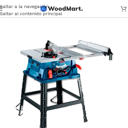
Saltar a la navegación
Inicio
/
Herramientas
/
Estacionarias / De banco
/
Mesa Sierra
Saltar al contenido principal