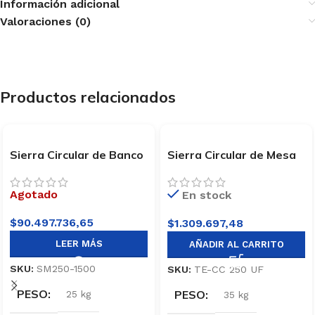
Información adicional
Valoraciones (0)
Productos relacionados
Sierra Circular de Banco
Sierra Circular de Mesa
Lusqtoff SM250-1500
1500W Einhell TE-CC
250 UF
Agotado
En stock
$
90.497.736,65
$
1.309.697,48
LEER MÁS
AÑADIR AL CARRITO
SKU:
SM250-1500
SKU:
TE-CC 250 UF
PESO
PESO
25 kg
35 kg