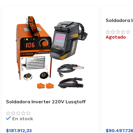
Soldadora 
MEGAIRON
Agotado
Soldadora Inverter 220V Lusqtoff
MEGAIRON 100-8
En stock
$
187.912,33
$
90.497.73