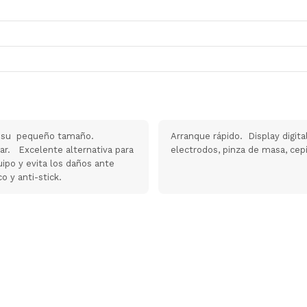
or su pequeño tamaño.
Arranque rápido. Display digit
ogar. Excelente alternativa para
electrodos, pinza de masa, cep
ipo y evita los daños ante
o y anti-stick.
Herramientas de Calid
Comprar