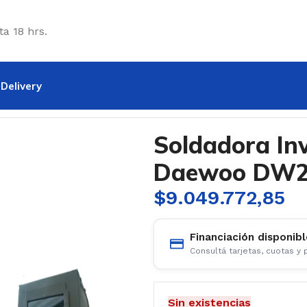
ta 18 hrs.
Delivery
ter 200 Amp Daewoo DW200MMA
Soldadora In
Daewoo DW
$
9.049.772,85
Financiación disponibl
Consultá tarjetas, cuotas y
Sin existencias