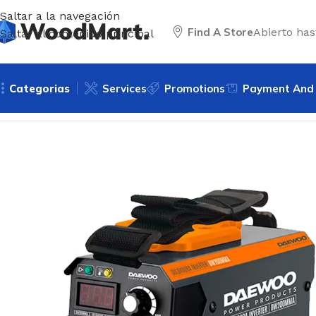
Saltar a la navegación
Find A Store
Abierto has
Saltar al contenido principal
Categorias
Services
Promotions
Payment And 
Inicio
/
Soldadura
/
Soldadora Electrodos
/
Soldadora Inver