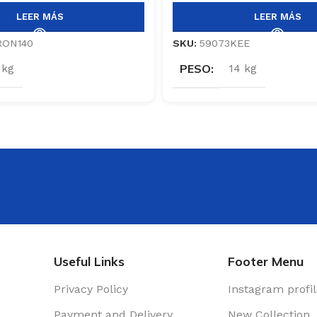
LEER MÁS
LEER MÁS
RON140
SKU:
59073KEE
PESO
 kg
14 kg
Useful Links
Footer Menu
Privacy Policy
Instagram profi
Payment and Delivery
New Collection