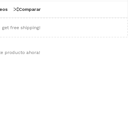
seos
Comparar
 get free shipping!
te producto ahora!