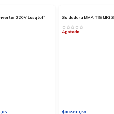
Inverter 220V Lusqtoff
Soldadora MMA TIG MIG S
-140
MULTI 160
Agotado
6,65
$
902.619,59