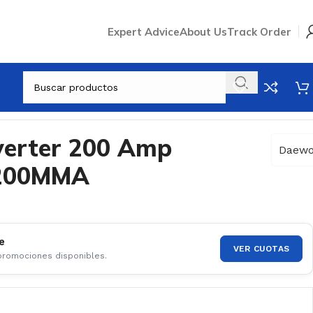
Expert Advice
About Us
Track Order
verter 200 Amp
Daew
200MMA
e
VER CUOTAS
 promociones disponibles.