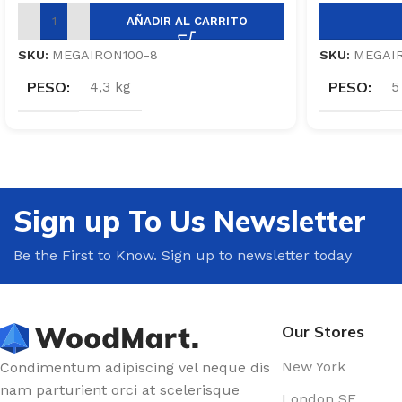
AÑADIR AL CARRITO
SKU:
MEGAIRON100-8
SKU:
MEGAI
PESO
PESO
4,3 kg
5
Sign up To Us Newsletter
Be the First to Know. Sign up to newsletter today
Our Stores
New York
Condimentum adipiscing vel neque dis
nam parturient orci at scelerisque
London SF