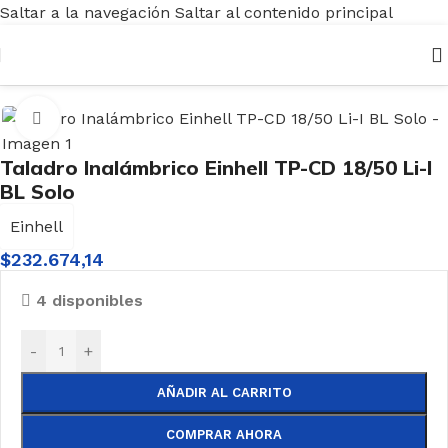
Saltar a la navegación
Saltar al contenido principal
Inicio
/
Herramientas
/
Inalámbricas
/
Taladro
Haga clic para ampliar
Taladro Inalámbrico Einhell TP-CD 18/50 Li-I
BL Solo
Einhell
$
232.674,14
4 disponibles
-
+
AÑADIR AL CARRITO
COMPRAR AHORA