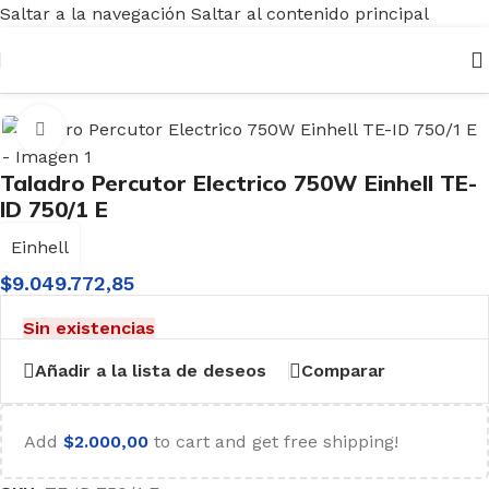
Saltar a la navegación
Saltar al contenido principal
Inicio
/
Herramientas
/
Eléctricas
/
Taladros
Haga clic para ampliar
Taladro Percutor Electrico 750W Einhell TE-
ID 750/1 E
Einhell
$
9.049.772,85
Sin existencias
Añadir a la lista de deseos
Comparar
Add
$
2.000,00
to cart and get free shipping!