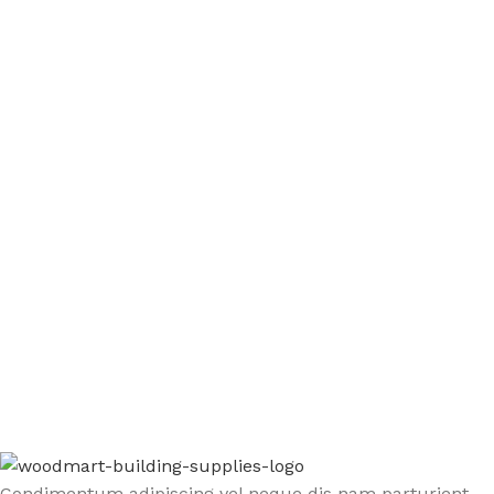
Sign up To Us Newsletter
Be the First to Know. Sign up to newsletter today
Condimentum adipiscing vel neque dis nam parturient