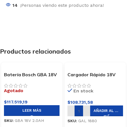
14
¡Personas viendo este producto ahora!
Productos relacionados
Batería Bosch GBA 18V
Cargador Rápido 18V
2.0AH
Bosch GAL 1880 CV
Agotado
En stock
$
117.519,19
$
108.731,58
LEER MÁS
AÑADIR AL CARRITO
SKU:
GBA 18V 2.0AH
SKU:
GAL 1880