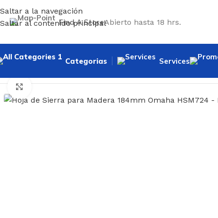
Saltar a la navegación
Find A Store
Abierto hasta 18 hrs.
Saltar al contenido principal
Categorias
Services
Inicio
/
Accesorios
/
Hoja de Sierra para Madera 184mm O
Haga clic para ampliar