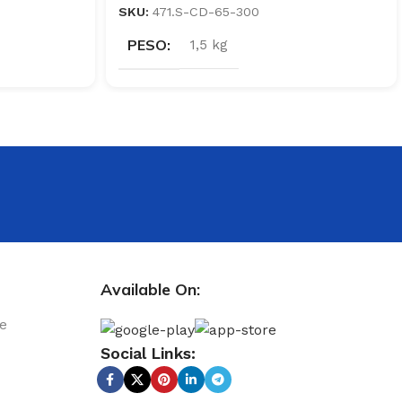
SKU:
471.S-CD-65-300
PESO
1,5 kg
Available On:
le
Social Links: