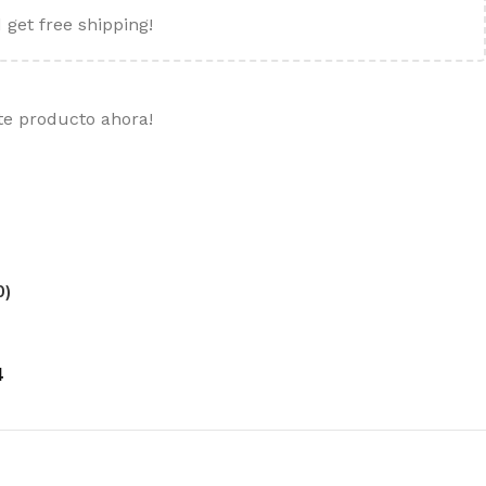
 get free shipping!
te producto ahora!
0)
4