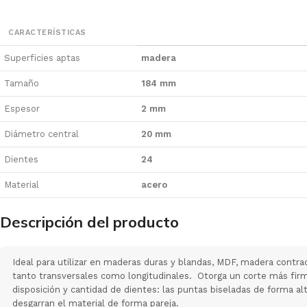
Engalletadora
Compresores
Fresadora
CARACTERÍSTICAS
Pistola de
Pintar
Superficies aptas
madera
Eléctrica
Tamaño
184 mm
Espesor
2 mm
Diámetro central
20 mm
Dientes
24
Material
acero
Descripción del producto
Ideal para utilizar en maderas duras y blandas, MDF, madera contr
tanto transversales como longitudinales. Otorga un corte más firme
disposición y cantidad de dientes: las puntas biseladas de forma alt
desgarran el material de forma pareja.