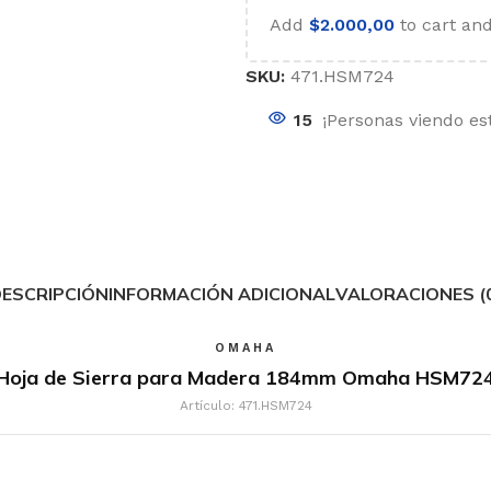
Add
$
2.000,00
to cart and
SKU:
471.HSM724
15
¡Personas viendo es
as
ESCRIPCIÓN
INFORMACIÓN ADICIONAL
VALORACIONES (
OMAHA
Hoja de Sierra para Madera 184mm Omaha HSM72
Artículo: 471.HSM724