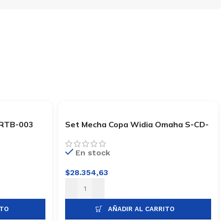
 RTB-003
Set Mecha Copa Widia Omaha S-CD-
65-300
En stock
$
28.354,63
ITO
AÑADIR AL CARRITO