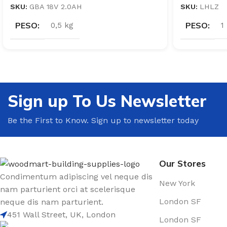
SKU:
GBA 18V 2.0AH
SKU:
LHLZ
PESO
PESO
0,5 kg
1
Sign up To Us Newsletter
Be the First to Know. Sign up to newsletter today
Our Stores
Condimentum adipiscing vel neque dis
New York
nam parturient orci at scelerisque
London SF
neque dis nam parturient.
451 Wall Street, UK, London
London SF