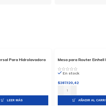
ersal Para Hidrolavadora
Mesa para Router Einhell
HLZ
En stock
$
287.120,42
LEER MÁS
AÑADIR AL CARR