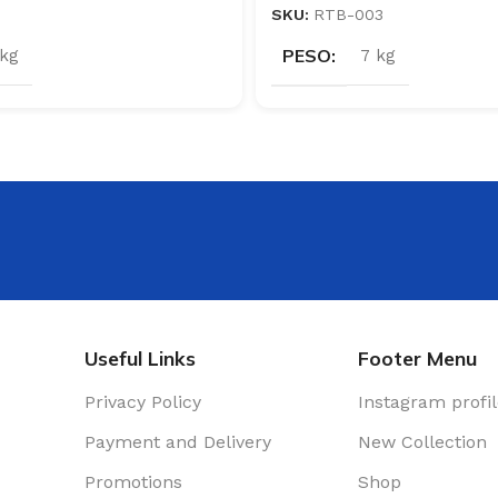
SKU:
RTB-003
PESO
 kg
7 kg
Useful Links
Footer Menu
Privacy Policy
Instagram profi
Payment and Delivery
New Collection
Promotions
Shop