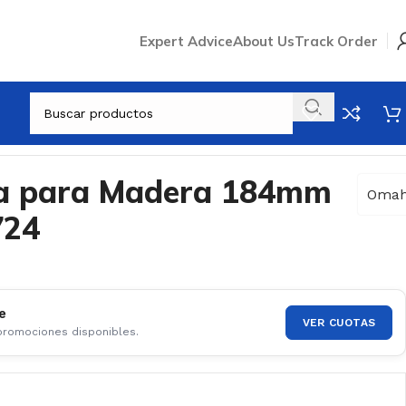
Expert Advice
About Us
Track Order
ra para Madera 184mm
Oma
24
e
VER CUOTAS
 promociones disponibles.